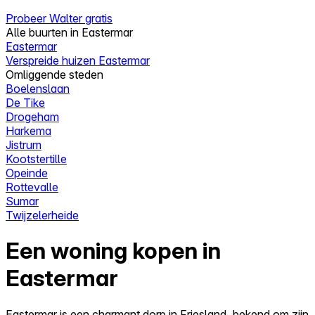
Probeer Walter gratis
Alle buurten in Eastermar
Eastermar
Verspreide huizen Eastermar
Omliggende steden
Boelenslaan
De Tike
Drogeham
Harkema
Jistrum
Kootstertille
Opeinde
Rottevalle
Sumar
Twijzelerheide
Een woning kopen in
Eastermar
Eastermar is een charmant dorp in Friesland, bekend om zijn