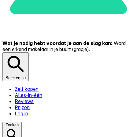
Wat je nodig hebt voordat je aan de slag kan:
Word
een erkend makelaar in je buurt (grapje).
Bereken nu
Zelf kopen
Alles-in-één
Reviews
Prijzen
Log in
Zoeken