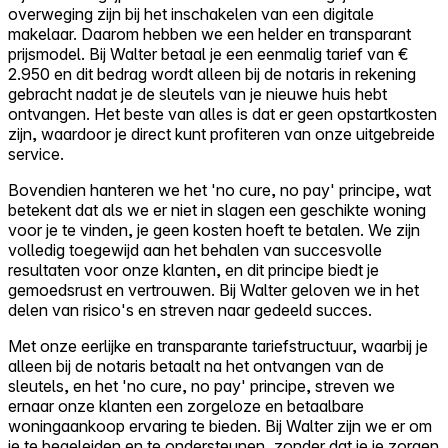
overweging zijn bij het inschakelen van een digitale
makelaar. Daarom hebben we een helder en transparant
prijsmodel. Bij Walter betaal je een eenmalig tarief van €
2.950 en dit bedrag wordt alleen bij de notaris in rekening
gebracht nadat je de sleutels van je nieuwe huis hebt
ontvangen. Het beste van alles is dat er geen opstartkosten
zijn, waardoor je direct kunt profiteren van onze uitgebreide
service.
Bovendien hanteren we het 'no cure, no pay' principe, wat
betekent dat als we er niet in slagen een geschikte woning
voor je te vinden, je geen kosten hoeft te betalen. We zijn
volledig toegewijd aan het behalen van succesvolle
resultaten voor onze klanten, en dit principe biedt je
gemoedsrust en vertrouwen. Bij Walter geloven we in het
delen van risico's en streven naar gedeeld succes.
Met onze eerlijke en transparante tariefstructuur, waarbij je
alleen bij de notaris betaalt na het ontvangen van de
sleutels, en het 'no cure, no pay' principe, streven we
ernaar onze klanten een zorgeloze en betaalbare
woningaankoop ervaring te bieden. Bij Walter zijn we er om
je te begeleiden en te ondersteunen, zonder dat je je zorgen