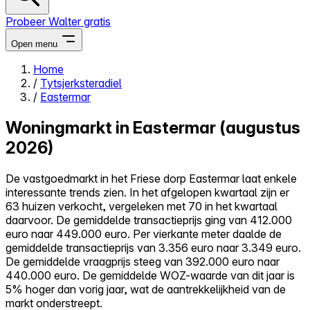
Probeer Walter gratis
Open menu
Home
/
Tytsjerksteradiel
Close menu
/
Eastermar
Woningmarkt in Eastermar (augustus
2026)
Zelf kopen
De vastgoedmarkt in het Friese dorp Eastermar laat enkele
Alles-in-één
interessante trends zien. In het afgelopen kwartaal zijn er
Reviews
63 huizen verkocht, vergeleken met 70 in het kwartaal
Prijzen
daarvoor. De gemiddelde transactieprijs ging van 412.000
euro naar 449.000 euro. Per vierkante meter daalde de
Log in
gemiddelde transactieprijs van 3.356 euro naar 3.349 euro.
Probeer Walter gratis
De gemiddelde vraagprijs steeg van 392.000 euro naar
440.000 euro. De gemiddelde WOZ-waarde van dit jaar is
5% hoger dan vorig jaar, wat de aantrekkelijkheid van de
markt onderstreept.