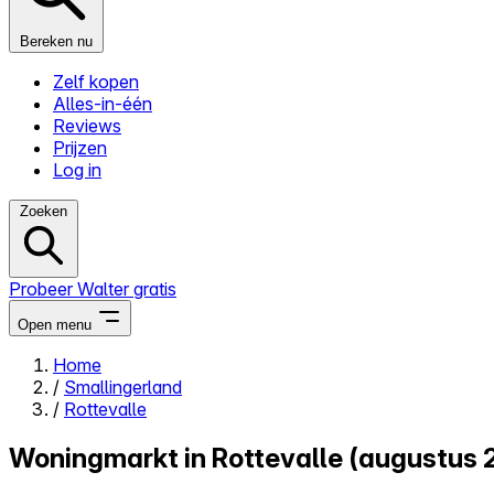
Bereken nu
Zelf kopen
Alles-in-één
Reviews
Prijzen
Log in
Zoeken
Probeer Walter gratis
Open menu
Home
/
Smallingerland
Close menu
/
Rottevalle
Woningmarkt in Rottevalle (augustus 