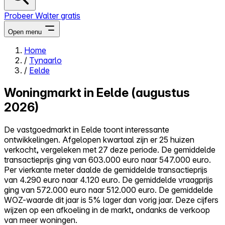
Probeer Walter gratis
Open menu
Home
/
Tynaarlo
Close menu
/
Eelde
Woningmarkt in Eelde (augustus
2026)
Zelf kopen
De vastgoedmarkt in Eelde toont interessante
Alles-in-één
ontwikkelingen. Afgelopen kwartaal zijn er 25 huizen
Reviews
verkocht, vergeleken met 27 deze periode. De gemiddelde
Prijzen
transactieprijs ging van 603.000 euro naar 547.000 euro.
Per vierkante meter daalde de gemiddelde transactieprijs
Log in
van 4.290 euro naar 4.120 euro. De gemiddelde vraagprijs
Probeer Walter gratis
ging van 572.000 euro naar 512.000 euro. De gemiddelde
WOZ-waarde dit jaar is 5% lager dan vorig jaar. Deze cijfers
wijzen op een afkoeling in de markt, ondanks de verkoop
van meer woningen.