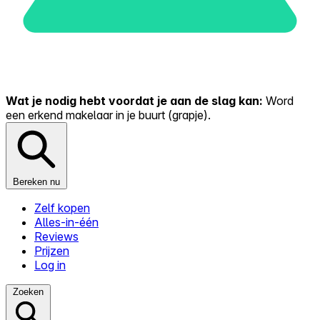
Wat je nodig hebt voordat je aan de slag kan:
Word
een erkend makelaar in je buurt (grapje).
Bereken nu
Zelf kopen
Alles-in-één
Reviews
Prijzen
Log in
Zoeken