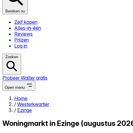
Bereken nu
Zelf kopen
Alles-in-één
Reviews
Prijzen
Log in
Zoeken
Probeer Walter gratis
Open menu
Home
/
Westerkwartier
Close menu
/
Ezinge
Woningmarkt in Ezinge (augustus 202