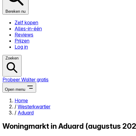
Bereken nu
Zelf kopen
Alles-in-één
Reviews
Prijzen
Log in
Zoeken
Probeer Walter gratis
Open menu
Home
/
Westerkwartier
Close menu
/
Aduard
Woningmarkt in Aduard (augustus 202