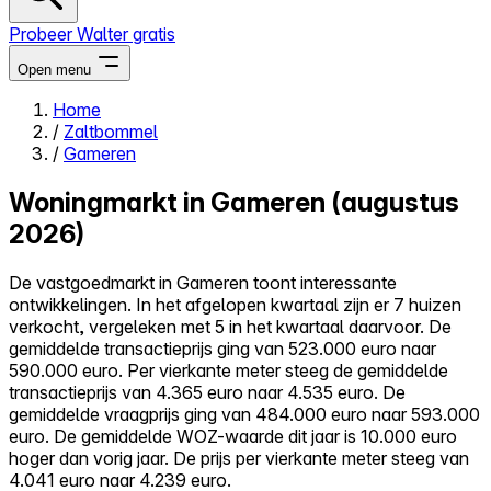
Probeer Walter gratis
Open menu
Home
/
Zaltbommel
Close menu
/
Gameren
Woningmarkt in Gameren (augustus
2026)
Zelf kopen
De vastgoedmarkt in Gameren toont interessante
Alles-in-één
ontwikkelingen. In het afgelopen kwartaal zijn er 7 huizen
Reviews
verkocht, vergeleken met 5 in het kwartaal daarvoor. De
Prijzen
gemiddelde transactieprijs ging van 523.000 euro naar
590.000 euro. Per vierkante meter steeg de gemiddelde
Log in
transactieprijs van 4.365 euro naar 4.535 euro. De
Probeer Walter gratis
gemiddelde vraagprijs ging van 484.000 euro naar 593.000
euro. De gemiddelde WOZ-waarde dit jaar is 10.000 euro
hoger dan vorig jaar. De prijs per vierkante meter steeg van
4.041 euro naar 4.239 euro.