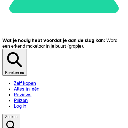
Wat je nodig hebt voordat je aan de slag kan:
Word
een erkend makelaar in je buurt (grapje).
Bereken nu
Zelf kopen
Alles-in-één
Reviews
Prijzen
Log in
Zoeken