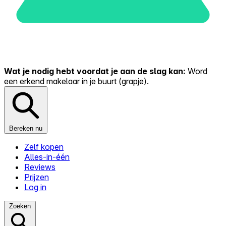
Wat je nodig hebt voordat je aan de slag kan:
Word
een erkend makelaar in je buurt (grapje).
Bereken nu
Zelf kopen
Alles-in-één
Reviews
Prijzen
Log in
Zoeken