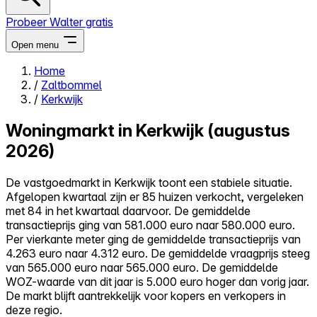
Probeer Walter gratis
Open menu
Home
/
Zaltbommel
Close menu
/
Kerkwijk
Woningmarkt in Kerkwijk (augustus
2026)
Zelf kopen
De vastgoedmarkt in Kerkwijk toont een stabiele situatie.
Alles-in-één
Afgelopen kwartaal zijn er 85 huizen verkocht, vergeleken
Reviews
met 84 in het kwartaal daarvoor. De gemiddelde
Prijzen
transactieprijs ging van 581.000 euro naar 580.000 euro.
Per vierkante meter ging de gemiddelde transactieprijs van
Log in
4.263 euro naar 4.312 euro. De gemiddelde vraagprijs steeg
Probeer Walter gratis
van 565.000 euro naar 565.000 euro. De gemiddelde
WOZ-waarde van dit jaar is 5.000 euro hoger dan vorig jaar.
De markt blijft aantrekkelijk voor kopers en verkopers in
deze regio.