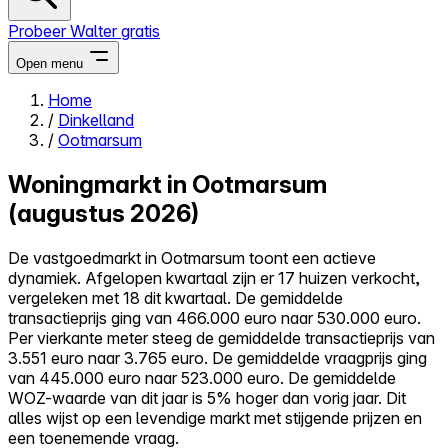
Probeer Walter gratis
Open menu
Home
/
Dinkelland
Close menu
/
Ootmarsum
Woningmarkt in Ootmarsum
(augustus 2026)
Zelf kopen
De vastgoedmarkt in Ootmarsum toont een actieve
Alles-in-één
dynamiek. Afgelopen kwartaal zijn er 17 huizen verkocht,
Reviews
vergeleken met 18 dit kwartaal. De gemiddelde
Prijzen
transactieprijs ging van 466.000 euro naar 530.000 euro.
Per vierkante meter steeg de gemiddelde transactieprijs van
Log in
3.551 euro naar 3.765 euro. De gemiddelde vraagprijs ging
Probeer Walter gratis
van 445.000 euro naar 523.000 euro. De gemiddelde
WOZ-waarde van dit jaar is 5% hoger dan vorig jaar. Dit
alles wijst op een levendige markt met stijgende prijzen en
een toenemende vraag.