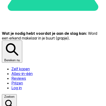
Wat je nodig hebt voordat je aan de slag kan:
Word
een erkend makelaar in je buurt (grapje).
Bereken nu
Zelf kopen
Alles-in-één
Reviews
Prijzen
Log in
Zoeken