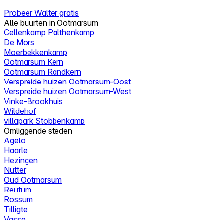
Probeer Walter gratis
Alle buurten in Ootmarsum
Cellenkamp Palthenkamp
De Mors
Moerbekkenkamp
Ootmarsum Kern
Ootmarsum Randkern
Verspreide huizen Ootmarsum-Oost
Verspreide huizen Ootmarsum-West
Vinke-Brookhuis
Wildehof
villapark Stobbenkamp
Omliggende steden
Agelo
Haarle
Hezingen
Nutter
Oud Ootmarsum
Reutum
Rossum
Tilligte
Vasse