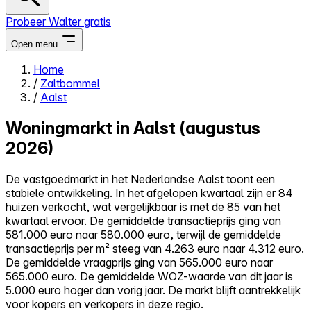
Probeer Walter gratis
Open menu
Home
/
Zaltbommel
Close menu
/
Aalst
Woningmarkt in Aalst (augustus
2026)
Zelf kopen
De vastgoedmarkt in het Nederlandse Aalst toont een
Alles-in-één
stabiele ontwikkeling. In het afgelopen kwartaal zijn er 84
Reviews
huizen verkocht, wat vergelijkbaar is met de 85 van het
Prijzen
kwartaal ervoor. De gemiddelde transactieprijs ging van
581.000 euro naar 580.000 euro, terwijl de gemiddelde
Log in
transactieprijs per m² steeg van 4.263 euro naar 4.312 euro.
Probeer Walter gratis
De gemiddelde vraagprijs ging van 565.000 euro naar
565.000 euro. De gemiddelde WOZ-waarde van dit jaar is
5.000 euro hoger dan vorig jaar. De markt blijft aantrekkelijk
voor kopers en verkopers in deze regio.