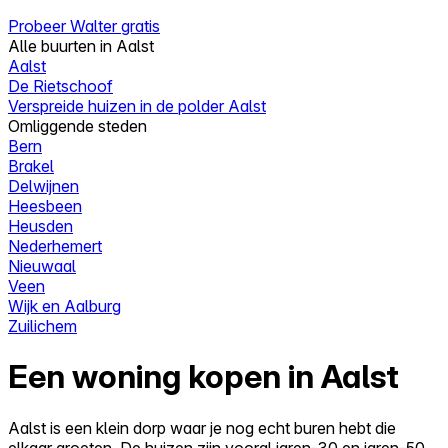
Probeer Walter gratis
Alle buurten in Aalst
Aalst
De Rietschoof
Verspreide huizen in de polder Aalst
Omliggende steden
Bern
Brakel
Delwijnen
Heesbeen
Heusden
Nederhemert
Nieuwaal
Veen
Wijk en Aalburg
Zuilichem
Een woning kopen in Aalst
Aalst is een klein dorp waar je nog echt buren hebt die
elkaar groeten. De huizen zijn vooral jaren-30 en jaren-50