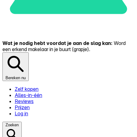
Wat je nodig hebt voordat je aan de slag kan:
Word
een erkend makelaar in je buurt (grapje).
Bereken nu
Zelf kopen
Alles-in-één
Reviews
Prijzen
Log in
Zoeken