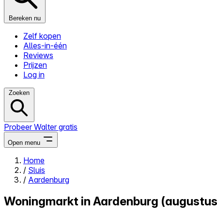
Bereken nu
Zelf kopen
Alles-in-één
Reviews
Prijzen
Log in
Zoeken
Probeer Walter gratis
Open menu
Home
/
Sluis
Close menu
/
Aardenburg
Woningmarkt in Aardenburg (augustus