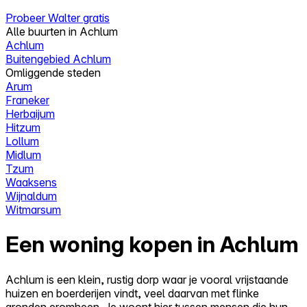
Probeer Walter gratis
Alle buurten in Achlum
Achlum
Buitengebied Achlum
Omliggende steden
Arum
Franeker
Herbaijum
Hitzum
Lollum
Midlum
Tzum
Waaksens
Wijnaldum
Witmarsum
Een woning kopen in Achlum
Achlum is een klein, rustig dorp waar je vooral vrijstaande
huizen en boerderijen vindt, veel daarvan met flinke
gronden eromheen. Je woont hier tussen mensen die hun