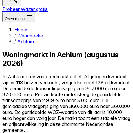
Probeer Walter gratis
Open menu
Home
/
Waadhoeke
Close menu
/
Achlum
Woningmarkt in Achlum (augustus
2026)
Zelf kopen
In Achlum is de vastgoedmarkt actief. Afgelopen kwartaal
Alles-in-één
zijn er 113 huizen verkocht, vergeleken met 138 dit kwartaal.
Reviews
De gemiddelde transactieprijs ging van 367.000 euro naar
Prijzen
370.000 euro. Per vierkante meter steeg de gemiddelde
transactieprijs van 2.919 euro naar 3.015 euro. De
Log in
gemiddelde vraagprijs ging van 360.000 euro naar 360.000
Probeer Walter gratis
euro. De gemiddelde WOZ-waarde van dit jaar is 10.000
euro hoger dan vorig jaar. De markt toont een stabiele vraag
en prijsontwikkeling in deze charmante Nederlandse
gemeente.