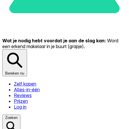
Wat je nodig hebt voordat je aan de slag kan:
Word
een erkend makelaar in je buurt (grapje).
Bereken nu
Zelf kopen
Alles-in-één
Reviews
Prijzen
Log in
Zoeken