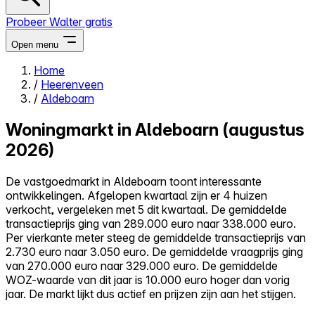
Probeer Walter gratis
Open menu
Home
/
Heerenveen
Close menu
/
Aldeboarn
Woningmarkt in Aldeboarn (augustus
2026)
Zelf kopen
De vastgoedmarkt in Aldeboarn toont interessante
Alles-in-één
ontwikkelingen. Afgelopen kwartaal zijn er 4 huizen
Reviews
verkocht, vergeleken met 5 dit kwartaal. De gemiddelde
Prijzen
transactieprijs ging van 289.000 euro naar 338.000 euro.
Per vierkante meter steeg de gemiddelde transactieprijs van
Log in
2.730 euro naar 3.050 euro. De gemiddelde vraagprijs ging
Probeer Walter gratis
van 270.000 euro naar 329.000 euro. De gemiddelde
WOZ-waarde van dit jaar is 10.000 euro hoger dan vorig
jaar. De markt lijkt dus actief en prijzen zijn aan het stijgen.