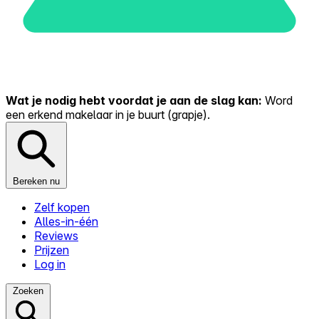
Wat je nodig hebt voordat je aan de slag kan:
Word
een erkend makelaar in je buurt (grapje).
Bereken nu
Zelf kopen
Alles-in-één
Reviews
Prijzen
Log in
Zoeken