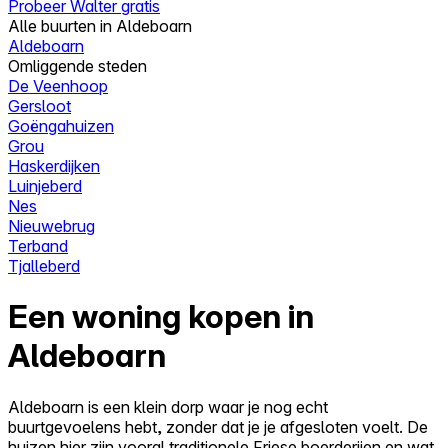
Probeer Walter gratis
Alle buurten in Aldeboarn
Aldeboarn
Omliggende steden
De Veenhoop
Gersloot
Goëngahuizen
Grou
Haskerdijken
Luinjeberd
Nes
Nieuwebrug
Terband
Tjalleberd
Een woning kopen in
Aldeboarn
Aldeboarn is een klein dorp waar je nog echt
buurtgevoelens hebt, zonder dat je je afgesloten voelt. De
huizen hier zijn vooral traditionele Friese boerderijen en wat