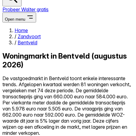
Probeer Walter gratis
Open menu
Home
/
Zandvoort
Close menu
/
Bentveld
Woningmarkt in Bentveld (augustus
2026)
Zelf kopen
De vastgoedmarkt in Bentveld toont enkele interessante
Alles-in-één
trends. Afgelopen kwartaal werden 81 woningen verkocht,
Reviews
vergeleken met 74 deze periode. De gemiddelde
Prijzen
transactieprijs ging van 660.000 euro naar 584.000 euro.
Per vierkante meter daalde de gemiddelde transactieprijs
Log in
van 5.978 euro naar 5.505 euro. De vraagprijs ging van
Probeer Walter gratis
662.000 euro naar 592.000 euro. De gemiddelde WOZ-
waarde dit jaar is 5% lager dan vorig jaar. Deze cijfers
wijzen op een afkoeling in de markt, met lagere prijzen en
minder verkopen.