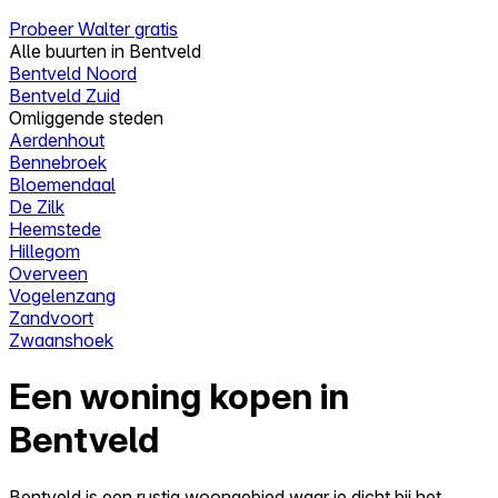
Probeer Walter gratis
Alle buurten in Bentveld
Bentveld Noord
Bentveld Zuid
Omliggende steden
Aerdenhout
Bennebroek
Bloemendaal
De Zilk
Heemstede
Hillegom
Overveen
Vogelenzang
Zandvoort
Zwaanshoek
Een woning kopen in
Bentveld
Bentveld is een rustig woongebied waar je dicht bij het