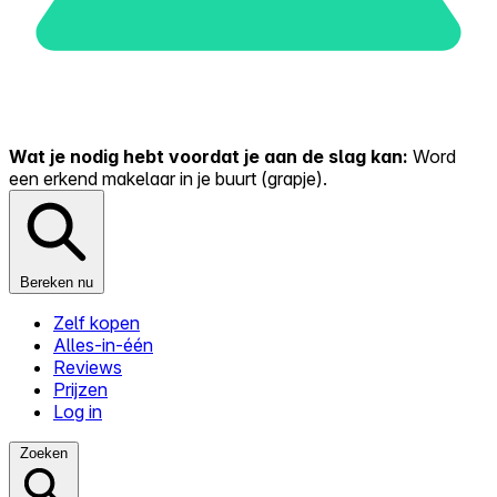
Wat je nodig hebt voordat je aan de slag kan:
Word
een erkend makelaar in je buurt (grapje).
Bereken nu
Zelf kopen
Alles-in-één
Reviews
Prijzen
Log in
Zoeken