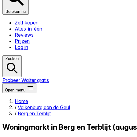
Bereken nu
Zelf kopen
Alles-in-één
Reviews
Prijzen
Log in
Zoeken
Probeer Walter gratis
Open menu
Home
/
Valkenburg aan de Geul
Close menu
/
Berg en Terblijt
Woningmarkt in Berg en Terblijt (augu