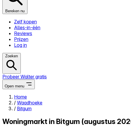
Bereken nu
Zelf kopen
Alles-in-één
Reviews
Prijzen
Log in
Zoeken
Probeer Walter gratis
Open menu
Home
/
Waadhoeke
Close menu
/
Bitgum
Woningmarkt in Bitgum (augustus 202