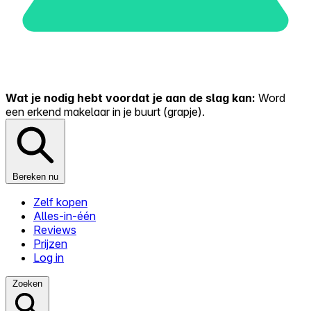
Wat je nodig hebt voordat je aan de slag kan:
Word
een erkend makelaar in je buurt (grapje).
Bereken nu
Zelf kopen
Alles-in-één
Reviews
Prijzen
Log in
Zoeken