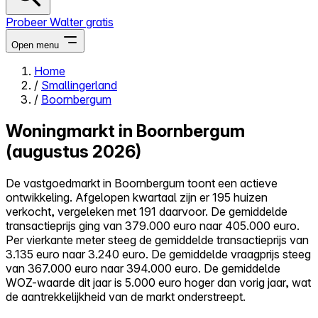
Probeer Walter gratis
Open menu
Home
/
Smallingerland
Close menu
/
Boornbergum
Woningmarkt in Boornbergum
(augustus 2026)
Zelf kopen
De vastgoedmarkt in Boornbergum toont een actieve
Alles-in-één
ontwikkeling. Afgelopen kwartaal zijn er 195 huizen
Reviews
verkocht, vergeleken met 191 daarvoor. De gemiddelde
Prijzen
transactieprijs ging van 379.000 euro naar 405.000 euro.
Per vierkante meter steeg de gemiddelde transactieprijs van
Log in
3.135 euro naar 3.240 euro. De gemiddelde vraagprijs steeg
Probeer Walter gratis
van 367.000 euro naar 394.000 euro. De gemiddelde
WOZ-waarde dit jaar is 5.000 euro hoger dan vorig jaar, wat
de aantrekkelijkheid van de markt onderstreept.