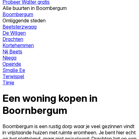
Probeer Walter gratis
Alle buurten in Boornbergum
Boornbergum
Omliggende steden
Beetsterzwaag
De Wilgen
Drachten
Kortehemmen
Nij Beets
Nijega
Opeinde
Smalle Ee
Terwispel
Tijnje
Een woning kopen in
Boornbergum
Boornbergum is een rustig dorp waar je veel gezinnen vindt
in vrijstaande huizen met ruimte eromheen. Je bent hier echt
op het platteland, maar niet geïsoleerd: Drachten ligt op een