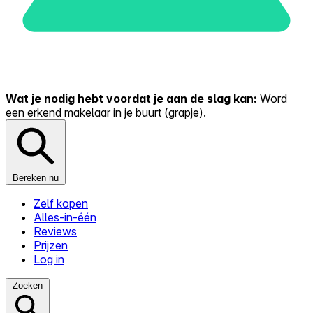
Wat je nodig hebt voordat je aan de slag kan:
Word
een erkend makelaar in je buurt (grapje).
Bereken nu
Zelf kopen
Alles-in-één
Reviews
Prijzen
Log in
Zoeken