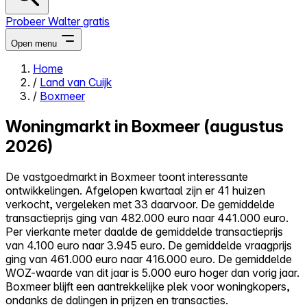
Probeer Walter gratis
Open menu
Home
/
Land van Cuijk
Close menu
/
Boxmeer
Woningmarkt in Boxmeer (augustus
2026)
Zelf kopen
De vastgoedmarkt in Boxmeer toont interessante
Alles-in-één
ontwikkelingen. Afgelopen kwartaal zijn er 41 huizen
Reviews
verkocht, vergeleken met 33 daarvoor. De gemiddelde
Prijzen
transactieprijs ging van 482.000 euro naar 441.000 euro.
Per vierkante meter daalde de gemiddelde transactieprijs
Log in
van 4.100 euro naar 3.945 euro. De gemiddelde vraagprijs
Probeer Walter gratis
ging van 461.000 euro naar 416.000 euro. De gemiddelde
WOZ-waarde van dit jaar is 5.000 euro hoger dan vorig jaar.
Boxmeer blijft een aantrekkelijke plek voor woningkopers,
ondanks de dalingen in prijzen en transacties.