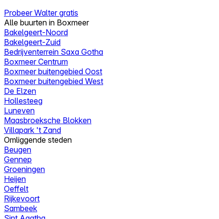
Probeer Walter gratis
Alle buurten in Boxmeer
Bakelgeert-Noord
Bakelgeert-Zuid
Bedrijventerrein Saxa Gotha
Boxmeer Centrum
Boxmeer buitengebied Oost
Boxmeer buitengebied West
De Elzen
Hollesteeg
Luneven
Maasbroeksche Blokken
Villapark 't Zand
Omliggende steden
Beugen
Gennep
Groeningen
Heijen
Oeffelt
Rijkevoort
Sambeek
Sint Agatha