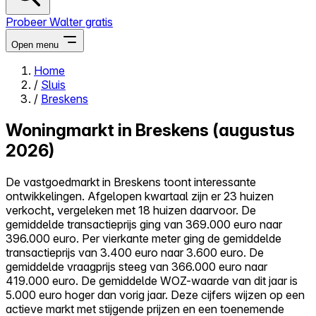
Probeer Walter gratis
Open menu
Home
/
Sluis
Close menu
/
Breskens
Woningmarkt in Breskens (augustus
2026)
Zelf kopen
De vastgoedmarkt in Breskens toont interessante
Alles-in-één
ontwikkelingen. Afgelopen kwartaal zijn er 23 huizen
Reviews
verkocht, vergeleken met 18 huizen daarvoor. De
Prijzen
gemiddelde transactieprijs ging van 369.000 euro naar
396.000 euro. Per vierkante meter ging de gemiddelde
Log in
transactieprijs van 3.400 euro naar 3.600 euro. De
Probeer Walter gratis
gemiddelde vraagprijs steeg van 366.000 euro naar
419.000 euro. De gemiddelde WOZ-waarde van dit jaar is
5.000 euro hoger dan vorig jaar. Deze cijfers wijzen op een
actieve markt met stijgende prijzen en een toenemende