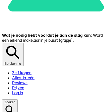
Wat je nodig hebt voordat je aan de slag kan:
Word
een erkend makelaar in je buurt (grapje).
Bereken nu
Zelf kopen
Alles-in-één
Reviews
Prijzen
Log in
Zoeken