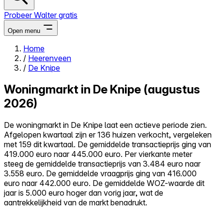
Probeer Walter gratis
Open menu
Home
/
Heerenveen
Close menu
/
De Knipe
Woningmarkt in De Knipe (augustus
2026)
Zelf kopen
De woningmarkt in De Knipe laat een actieve periode zien.
Alles-in-één
Afgelopen kwartaal zijn er 136 huizen verkocht, vergeleken
Reviews
met 159 dit kwartaal. De gemiddelde transactieprijs ging van
Prijzen
419.000 euro naar 445.000 euro. Per vierkante meter
steeg de gemiddelde transactieprijs van 3.484 euro naar
Log in
3.558 euro. De gemiddelde vraagprijs ging van 416.000
Probeer Walter gratis
euro naar 442.000 euro. De gemiddelde WOZ-waarde dit
jaar is 5.000 euro hoger dan vorig jaar, wat de
aantrekkelijkheid van de markt benadrukt.