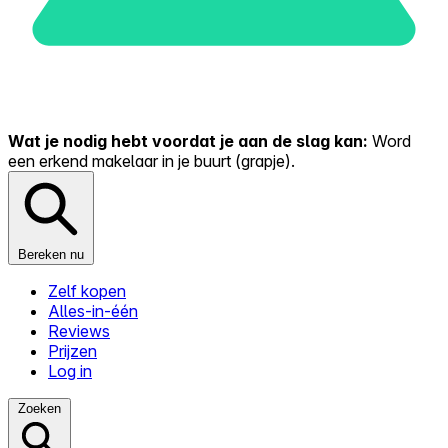
Wat je nodig hebt voordat je aan de slag kan:
Word
een erkend makelaar in je buurt (grapje).
Bereken nu
Zelf kopen
Alles-in-één
Reviews
Prijzen
Log in
Zoeken