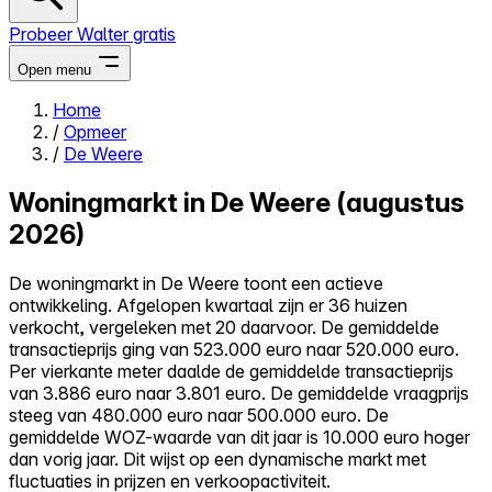
Probeer Walter gratis
Open menu
Home
/
Opmeer
Close menu
/
De Weere
Woningmarkt in De Weere (augustus
2026)
Zelf kopen
De woningmarkt in De Weere toont een actieve
Alles-in-één
ontwikkeling. Afgelopen kwartaal zijn er 36 huizen
Reviews
verkocht, vergeleken met 20 daarvoor. De gemiddelde
Prijzen
transactieprijs ging van 523.000 euro naar 520.000 euro.
Per vierkante meter daalde de gemiddelde transactieprijs
Log in
van 3.886 euro naar 3.801 euro. De gemiddelde vraagprijs
Probeer Walter gratis
steeg van 480.000 euro naar 500.000 euro. De
gemiddelde WOZ-waarde van dit jaar is 10.000 euro hoger
dan vorig jaar. Dit wijst op een dynamische markt met
fluctuaties in prijzen en verkoopactiviteit.