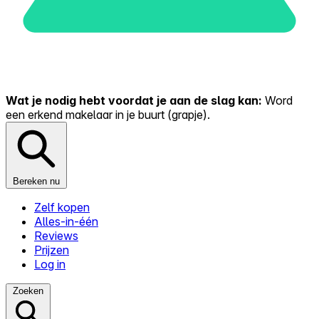
Wat je nodig hebt voordat je aan de slag kan:
Word
een erkend makelaar in je buurt (grapje).
Bereken nu
Zelf kopen
Alles-in-één
Reviews
Prijzen
Log in
Zoeken