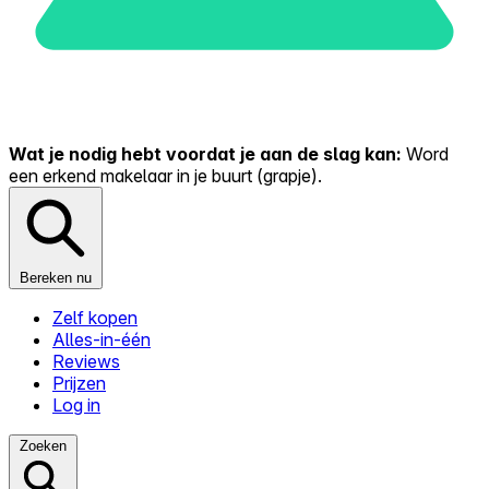
Wat je nodig hebt voordat je aan de slag kan:
Word
een erkend makelaar in je buurt (grapje).
Bereken nu
Zelf kopen
Alles-in-één
Reviews
Prijzen
Log in
Zoeken