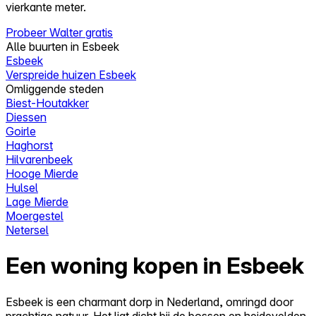
vierkante meter.
Probeer Walter gratis
Alle buurten in Esbeek
Esbeek
Verspreide huizen Esbeek
Omliggende steden
Biest-Houtakker
Diessen
Goirle
Haghorst
Hilvarenbeek
Hooge Mierde
Hulsel
Lage Mierde
Moergestel
Netersel
Een woning kopen in Esbeek
Esbeek is een charmant dorp in Nederland, omringd door
prachtige natuur. Het ligt dicht bij de bossen en heidevelden,