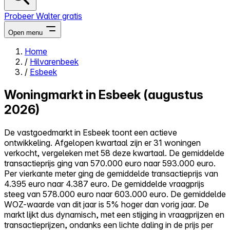
Probeer Walter gratis
Open menu
Home
/
Hilvarenbeek
Close menu
/
Esbeek
Woningmarkt in Esbeek (augustus
2026)
Zelf kopen
De vastgoedmarkt in Esbeek toont een actieve
Alles-in-één
ontwikkeling. Afgelopen kwartaal zijn er 31 woningen
Reviews
verkocht, vergeleken met 58 deze kwartaal. De gemiddelde
Prijzen
transactieprijs ging van 570.000 euro naar 593.000 euro.
Per vierkante meter ging de gemiddelde transactieprijs van
Log in
4.395 euro naar 4.387 euro. De gemiddelde vraagprijs
Probeer Walter gratis
steeg van 578.000 euro naar 603.000 euro. De gemiddelde
WOZ-waarde van dit jaar is 5% hoger dan vorig jaar. De
markt lijkt dus dynamisch, met een stijging in vraagprijzen en
transactieprijzen, ondanks een lichte daling in de prijs per