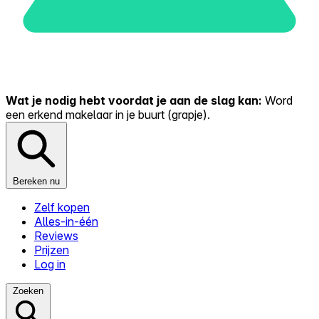
Wat je nodig hebt voordat je aan de slag kan:
Word
een erkend makelaar in je buurt (grapje).
Bereken nu
Zelf kopen
Alles-in-één
Reviews
Prijzen
Log in
Zoeken