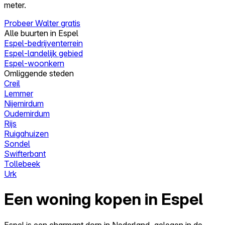
meter.
Probeer Walter gratis
Alle buurten in Espel
Espel-bedrijventerrein
Espel-landelijk gebied
Espel-woonkern
Omliggende steden
Creil
Lemmer
Nijemirdum
Oudemirdum
Rijs
Ruigahuizen
Sondel
Swifterbant
Tollebeek
Urk
Een woning kopen in Espel
Espel is een charmant dorp in Nederland, gelegen in de