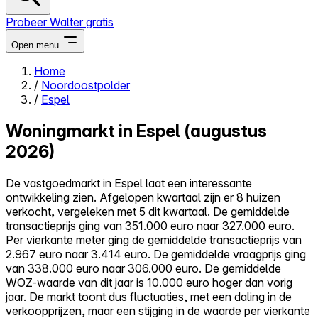
Probeer Walter gratis
Open menu
Home
/
Noordoostpolder
Close menu
/
Espel
Woningmarkt in Espel (augustus
2026)
Zelf kopen
De vastgoedmarkt in Espel laat een interessante
Alles-in-één
ontwikkeling zien. Afgelopen kwartaal zijn er 8 huizen
Reviews
verkocht, vergeleken met 5 dit kwartaal. De gemiddelde
Prijzen
transactieprijs ging van 351.000 euro naar 327.000 euro.
Per vierkante meter ging de gemiddelde transactieprijs van
Log in
2.967 euro naar 3.414 euro. De gemiddelde vraagprijs ging
Probeer Walter gratis
van 338.000 euro naar 306.000 euro. De gemiddelde
WOZ-waarde van dit jaar is 10.000 euro hoger dan vorig
jaar. De markt toont dus fluctuaties, met een daling in de
verkoopprijzen, maar een stijging in de waarde per vierkante