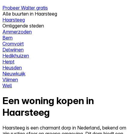
Probeer Walter gratis
Alle buurten in Haarsteeg
Haarsteeg
Omliggende steden
Ammerzoden
Bern
Cromvoirt
Delwijnen
Hedikhuizen
Herpt
Heusden
Nieuwkuijk
Vlijmen
Well
Een woning kopen in
Haarsteeg
Haarsteeg is een charmant dorp in Nederland, bekend om
zijn rustige sfeer en groene omgeving. Dit dorp biedt een