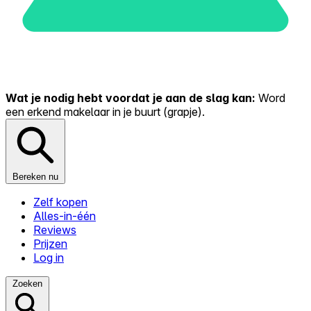
Wat je nodig hebt voordat je aan de slag kan:
Word
een erkend makelaar in je buurt (grapje).
Bereken nu
Zelf kopen
Alles-in-één
Reviews
Prijzen
Log in
Zoeken