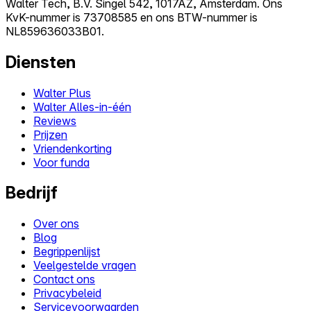
Walter Tech, B.V. Singel 542, 1017AZ, Amsterdam. Ons
KvK-nummer is 73708585 en ons BTW-nummer is
NL859636033B01.
Diensten
Walter Plus
Walter Alles-in-één
Reviews
Prijzen
Vriendenkorting
Voor funda
Bedrijf
Over ons
Blog
Begrippenlijst
Veelgestelde vragen
Contact ons
Privacybeleid
Servicevoorwaarden