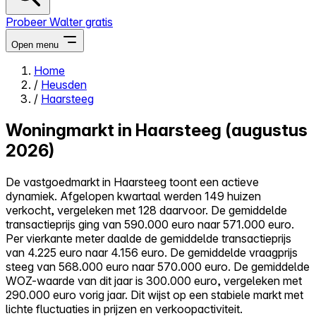
Probeer Walter gratis
Open menu
Home
/
Heusden
Close menu
/
Haarsteeg
Woningmarkt in Haarsteeg (augustus
2026)
Zelf kopen
De vastgoedmarkt in Haarsteeg toont een actieve
Alles-in-één
dynamiek. Afgelopen kwartaal werden 149 huizen
Reviews
verkocht, vergeleken met 128 daarvoor. De gemiddelde
Prijzen
transactieprijs ging van 590.000 euro naar 571.000 euro.
Per vierkante meter daalde de gemiddelde transactieprijs
Log in
van 4.225 euro naar 4.156 euro. De gemiddelde vraagprijs
Probeer Walter gratis
steeg van 568.000 euro naar 570.000 euro. De gemiddelde
WOZ-waarde van dit jaar is 300.000 euro, vergeleken met
290.000 euro vorig jaar. Dit wijst op een stabiele markt met
lichte fluctuaties in prijzen en verkoopactiviteit.