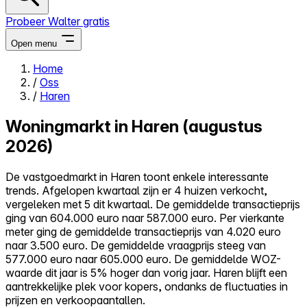
Probeer Walter gratis
Open menu
Home
/
Oss
Close menu
/
Haren
Woningmarkt in Haren (augustus
2026)
Zelf kopen
De vastgoedmarkt in Haren toont enkele interessante
Alles-in-één
trends. Afgelopen kwartaal zijn er 4 huizen verkocht,
Reviews
vergeleken met 5 dit kwartaal. De gemiddelde transactieprijs
Prijzen
ging van 604.000 euro naar 587.000 euro. Per vierkante
meter ging de gemiddelde transactieprijs van 4.020 euro
Log in
naar 3.500 euro. De gemiddelde vraagprijs steeg van
Probeer Walter gratis
577.000 euro naar 605.000 euro. De gemiddelde WOZ-
waarde dit jaar is 5% hoger dan vorig jaar. Haren blijft een
aantrekkelijke plek voor kopers, ondanks de fluctuaties in
prijzen en verkoopaantallen.