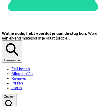
Wat je nodig hebt voordat je aan de slag kan:
Word
een erkend makelaar in je buurt (grapje).
Bereken nu
Zelf kopen
Alles-in-één
Reviews
Prijzen
Log in
Zoeken