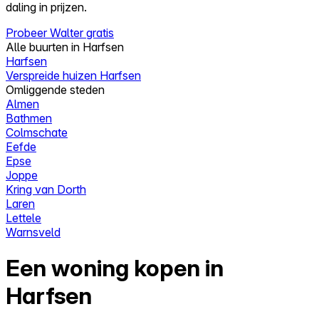
daling in prijzen.
Probeer Walter gratis
Alle buurten in Harfsen
Harfsen
Verspreide huizen Harfsen
Omliggende steden
Almen
Bathmen
Colmschate
Eefde
Epse
Joppe
Kring van Dorth
Laren
Lettele
Warnsveld
Een woning kopen in
Harfsen