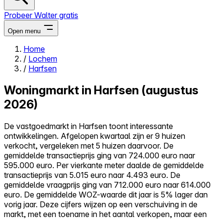
Probeer Walter gratis
Open menu
Home
/
Lochem
Close menu
/
Harfsen
Woningmarkt in Harfsen (augustus
2026)
Zelf kopen
De vastgoedmarkt in Harfsen toont interessante
Alles-in-één
ontwikkelingen. Afgelopen kwartaal zijn er 9 huizen
Reviews
verkocht, vergeleken met 5 huizen daarvoor. De
Prijzen
gemiddelde transactieprijs ging van 724.000 euro naar
595.000 euro. Per vierkante meter daalde de gemiddelde
Log in
transactieprijs van 5.015 euro naar 4.493 euro. De
Probeer Walter gratis
gemiddelde vraagprijs ging van 712.000 euro naar 614.000
euro. De gemiddelde WOZ-waarde dit jaar is 5% lager dan
vorig jaar. Deze cijfers wijzen op een verschuiving in de
markt, met een toename in het aantal verkopen, maar een