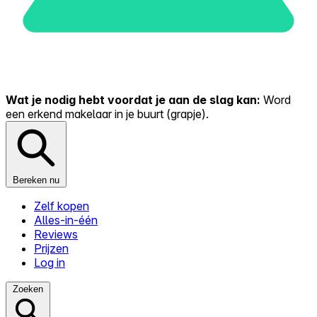
Wat je nodig hebt voordat je aan de slag kan:
Word
een erkend makelaar in je buurt (grapje).
Bereken nu
Zelf kopen
Alles-in-één
Reviews
Prijzen
Log in
Zoeken