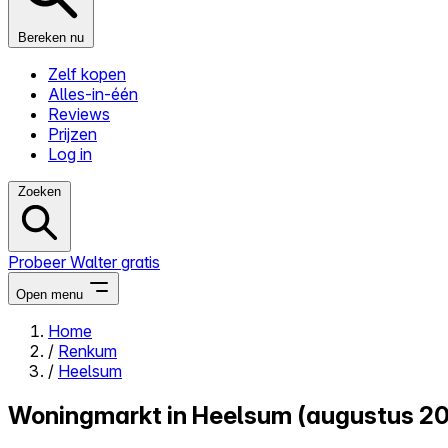
Bereken nu
Zelf kopen
Alles-in-één
Reviews
Prijzen
Log in
Zoeken
Probeer Walter gratis
Open menu
Home
/
Renkum
Close menu
/
Heelsum
Woningmarkt in Heelsum (augustus 2