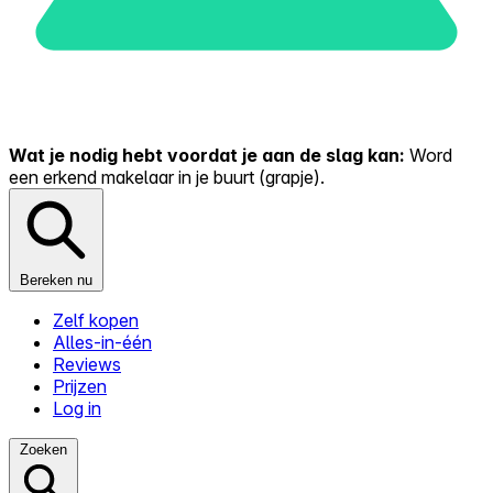
Wat je nodig hebt voordat je aan de slag kan:
Word
een erkend makelaar in je buurt (grapje).
Bereken nu
Zelf kopen
Alles-in-één
Reviews
Prijzen
Log in
Zoeken