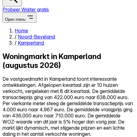
Probeer Walter gratis
Open menu
Home
/
Noord-Beveland
Close menu
/
Kamperland
Woningmarkt in Kamperland
(augustus 2026)
Zelf kopen
De vastgoedmarkt in Kamperland toont interessante
Alles-in-één
ontwikkelingen. Afgelopen kwartaal zijn er 10 huizen
Reviews
verkocht, vergeleken met 8 dit kwartaal. De gemiddelde
Prijzen
transactieprijs ging van 422.000 euro naar 638.000 euro.
Per vierkante meter steeg de gemiddelde transactieprijs van
Log in
4.000 euro naar 4.967 euro. De gemiddelde vraagprijs ging
Probeer Walter gratis
van 436.000 euro naar 710.000 euro. De gemiddelde
WOZ-waarde van dit jaar is 5% hoger dan vorig jaar. De
markt lijkt dynamisch, met stijgende prijzen en een lichte
daling in het aantal verkochte woningen.