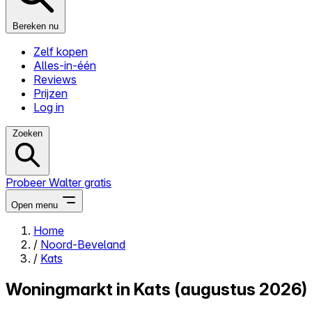
Bereken nu
Zelf kopen
Alles-in-één
Reviews
Prijzen
Log in
Zoeken
Probeer Walter gratis
Open menu
Home
/
Noord-Beveland
Close menu
/
Kats
Woningmarkt in Kats (augustus 2026)