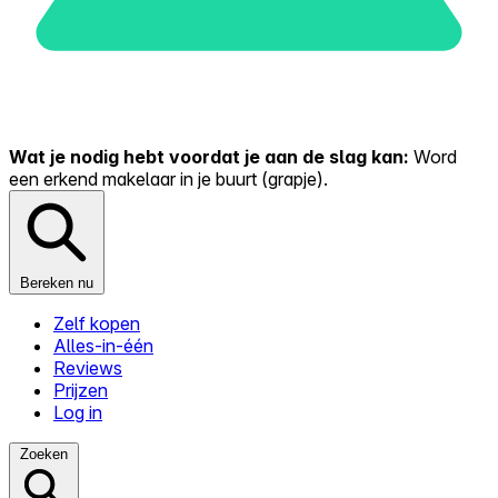
Wat je nodig hebt voordat je aan de slag kan:
Word
een erkend makelaar in je buurt (grapje).
Bereken nu
Zelf kopen
Alles-in-één
Reviews
Prijzen
Log in
Zoeken