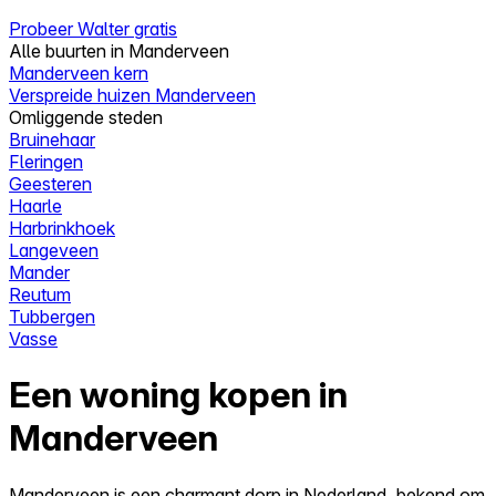
Probeer Walter gratis
Alle buurten in Manderveen
Manderveen kern
Verspreide huizen Manderveen
Omliggende steden
Bruinehaar
Fleringen
Geesteren
Haarle
Harbrinkhoek
Langeveen
Mander
Reutum
Tubbergen
Vasse
Een woning kopen in
Manderveen
Manderveen is een charmant dorp in Nederland, bekend om