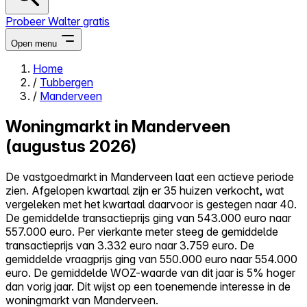
Probeer Walter gratis
Open menu
Home
/
Tubbergen
Close menu
/
Manderveen
Woningmarkt in Manderveen
(augustus 2026)
Zelf kopen
De vastgoedmarkt in Manderveen laat een actieve periode
Alles-in-één
zien. Afgelopen kwartaal zijn er 35 huizen verkocht, wat
Reviews
vergeleken met het kwartaal daarvoor is gestegen naar 40.
Prijzen
De gemiddelde transactieprijs ging van 543.000 euro naar
557.000 euro. Per vierkante meter steeg de gemiddelde
Log in
transactieprijs van 3.332 euro naar 3.759 euro. De
Probeer Walter gratis
gemiddelde vraagprijs ging van 550.000 euro naar 554.000
euro. De gemiddelde WOZ-waarde van dit jaar is 5% hoger
dan vorig jaar. Dit wijst op een toenemende interesse in de
woningmarkt van Manderveen.