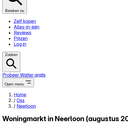
Bereken nu
Zelf kopen
Alles-in-één
Reviews
Prijzen
Log in
Zoeken
Probeer Walter gratis
Open menu
Home
/
Oss
Close menu
/
Neerloon
Woningmarkt in Neerloon (augustus 2