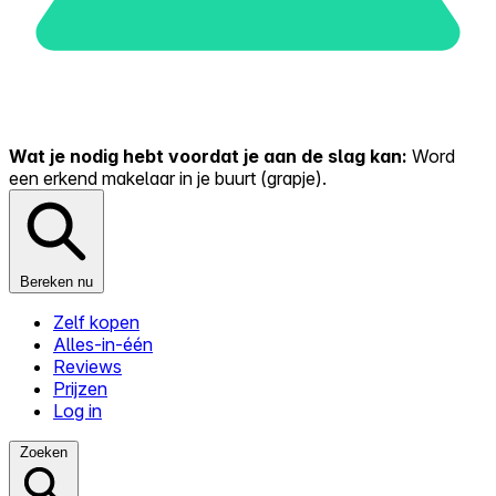
Wat je nodig hebt voordat je aan de slag kan:
Word
een erkend makelaar in je buurt (grapje).
Bereken nu
Zelf kopen
Alles-in-één
Reviews
Prijzen
Log in
Zoeken