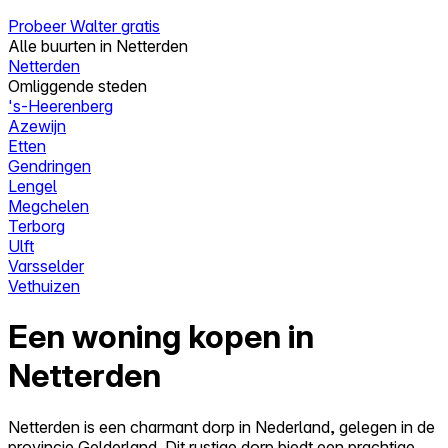
Probeer Walter gratis
Alle buurten in Netterden
Netterden
Omliggende steden
's-Heerenberg
Azewijn
Etten
Gendringen
Lengel
Megchelen
Terborg
Ulft
Varsselder
Vethuizen
Een woning kopen in
Netterden
Netterden is een charmant dorp in Nederland, gelegen in de
provincie Gelderland. Dit rustige dorp biedt een prachtige