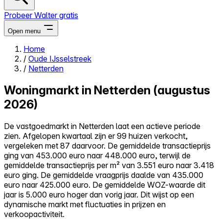
Probeer Walter gratis
Open menu
Home
/
Oude IJsselstreek
Close menu
/
Netterden
Woningmarkt in Netterden (augustus
2026)
Zelf kopen
De vastgoedmarkt in Netterden laat een actieve periode
Alles-in-één
zien. Afgelopen kwartaal zijn er 99 huizen verkocht,
Reviews
vergeleken met 87 daarvoor. De gemiddelde transactieprijs
Prijzen
ging van 453.000 euro naar 448.000 euro, terwijl de
gemiddelde transactieprijs per m² van 3.551 euro naar 3.418
Log in
euro ging. De gemiddelde vraagprijs daalde van 435.000
Probeer Walter gratis
euro naar 425.000 euro. De gemiddelde WOZ-waarde dit
jaar is 5.000 euro hoger dan vorig jaar. Dit wijst op een
dynamische markt met fluctuaties in prijzen en
verkoopactiviteit.