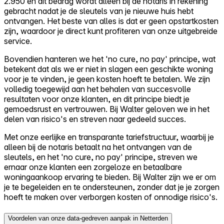
2.950 en dit bedrag wordt alleen bij de notaris in rekening
gebracht nadat je de sleutels van je nieuwe huis hebt
ontvangen. Het beste van alles is dat er geen opstartkosten
zijn, waardoor je direct kunt profiteren van onze uitgebreide
service.
Bovendien hanteren we het 'no cure, no pay' principe, wat
betekent dat als we er niet in slagen een geschikte woning
voor je te vinden, je geen kosten hoeft te betalen. We zijn
volledig toegewijd aan het behalen van succesvolle
resultaten voor onze klanten, en dit principe biedt je
gemoedsrust en vertrouwen. Bij Walter geloven we in het
delen van risico's en streven naar gedeeld succes.
Met onze eerlijke en transparante tariefstructuur, waarbij je
alleen bij de notaris betaalt na het ontvangen van de
sleutels, en het 'no cure, no pay' principe, streven we
ernaar onze klanten een zorgeloze en betaalbare
woningaankoop ervaring te bieden. Bij Walter zijn we er om
je te begeleiden en te ondersteunen, zonder dat je je zorgen
hoeft te maken over verborgen kosten of onnodige risico's.
Voordelen van onze data-gedreven aanpak in Netterden