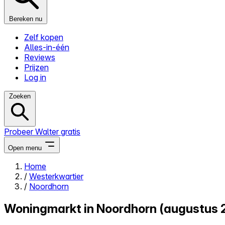
Bereken nu
Zelf kopen
Alles-in-één
Reviews
Prijzen
Log in
Zoeken
Probeer Walter gratis
Open menu
Home
/
Westerkwartier
Close menu
/
Noordhorn
Woningmarkt in Noordhorn (augustus 