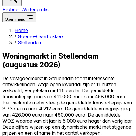
Probeer Walter gratis
Open menu
Home
/
Goeree-Overflakkee
Close menu
/
Stellendam
Woningmarkt in Stellendam
(augustus 2026)
Zelf kopen
De vastgoedmarkt in Stellendam toont interessante
Alles-in-één
ontwikkelingen. Afgelopen kwartaal zijn er 11 huizen
Reviews
verkocht, vergeleken met 16 eerder. De gemiddelde
Prijzen
transactieprijs ging van 411.000 euro naar 458.000 euro.
Per vierkante meter steeg de gemiddelde transactieprijs van
Log in
3.737 euro naar 4.212 euro. De gemiddelde vraagprijs ging
Probeer Walter gratis
van 426.000 euro naar 460.000 euro. De gemiddelde
WOZ-waarde van dit jaar is 5.000 euro hoger dan vorig jaar.
Deze cijfers wijzen op een dynamische markt met stijgende
prijzen en een afname in het aantal verkopen.