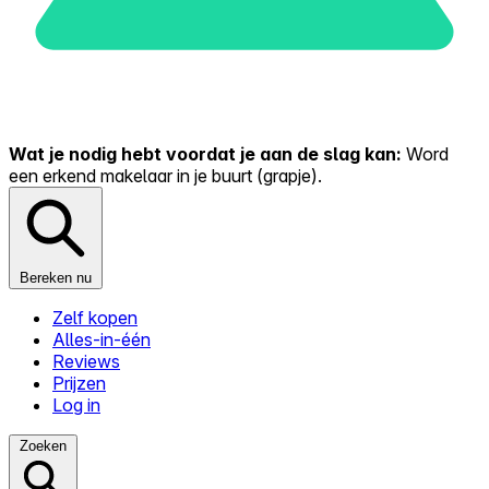
Wat je nodig hebt voordat je aan de slag kan:
Word
een erkend makelaar in je buurt (grapje).
Bereken nu
Zelf kopen
Alles-in-één
Reviews
Prijzen
Log in
Zoeken