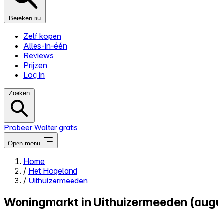
Bereken nu
Zelf kopen
Alles-in-één
Reviews
Prijzen
Log in
Zoeken
Probeer Walter gratis
Open menu
Home
/
Het Hogeland
Close menu
/
Uithuizermeeden
Woningmarkt in Uithuizermeeden (aug