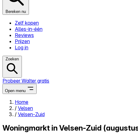
Bereken nu
Zelf kopen
Alles-in-één
Reviews
Prijzen
Log in
Zoeken
Probeer Walter gratis
Open menu
Home
/
Velsen
Close menu
/
Velsen-Zuid
Woningmarkt in Velsen-Zuid (augustu