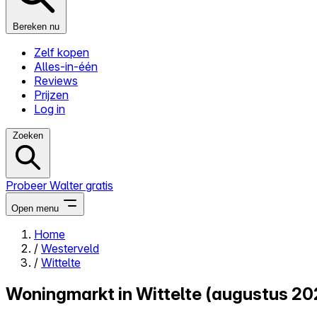
Bereken nu
Zelf kopen
Alles-in-één
Reviews
Prijzen
Log in
Zoeken
Probeer Walter gratis
Open menu
Home
/
Westerveld
Close menu
/
Wittelte
Woningmarkt in Wittelte (augustus 20