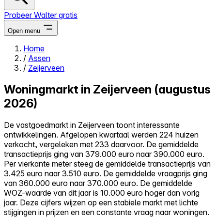
Probeer Walter gratis
Open menu
Home
/
Assen
Close menu
/
Zeijerveen
Woningmarkt in Zeijerveen (augustus
2026)
Zelf kopen
De vastgoedmarkt in Zeijerveen toont interessante
Alles-in-één
ontwikkelingen. Afgelopen kwartaal werden 224 huizen
Reviews
verkocht, vergeleken met 233 daarvoor. De gemiddelde
Prijzen
transactieprijs ging van 379.000 euro naar 390.000 euro.
Per vierkante meter steeg de gemiddelde transactieprijs van
Log in
3.425 euro naar 3.510 euro. De gemiddelde vraagprijs ging
Probeer Walter gratis
van 360.000 euro naar 370.000 euro. De gemiddelde
WOZ-waarde van dit jaar is 10.000 euro hoger dan vorig
jaar. Deze cijfers wijzen op een stabiele markt met lichte
stijgingen in prijzen en een constante vraag naar woningen.