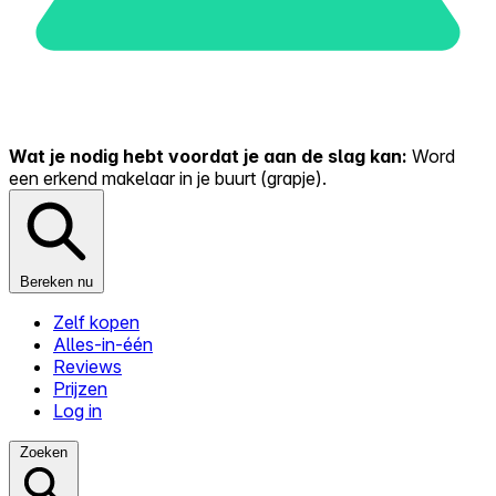
Wat je nodig hebt voordat je aan de slag kan:
Word
een erkend makelaar in je buurt (grapje).
Bereken nu
Zelf kopen
Alles-in-één
Reviews
Prijzen
Log in
Zoeken