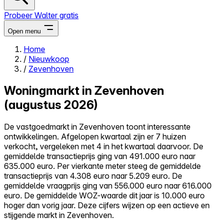
Probeer Walter gratis
Open menu
Home
/
Nieuwkoop
Close menu
/
Zevenhoven
Woningmarkt in Zevenhoven
(augustus 2026)
Zelf kopen
De vastgoedmarkt in Zevenhoven toont interessante
Alles-in-één
ontwikkelingen. Afgelopen kwartaal zijn er 7 huizen
Reviews
verkocht, vergeleken met 4 in het kwartaal daarvoor. De
Prijzen
gemiddelde transactieprijs ging van 491.000 euro naar
635.000 euro. Per vierkante meter steeg de gemiddelde
Log in
transactieprijs van 4.308 euro naar 5.209 euro. De
Probeer Walter gratis
gemiddelde vraagprijs ging van 556.000 euro naar 616.000
euro. De gemiddelde WOZ-waarde dit jaar is 10.000 euro
hoger dan vorig jaar. Deze cijfers wijzen op een actieve en
stijgende markt in Zevenhoven.