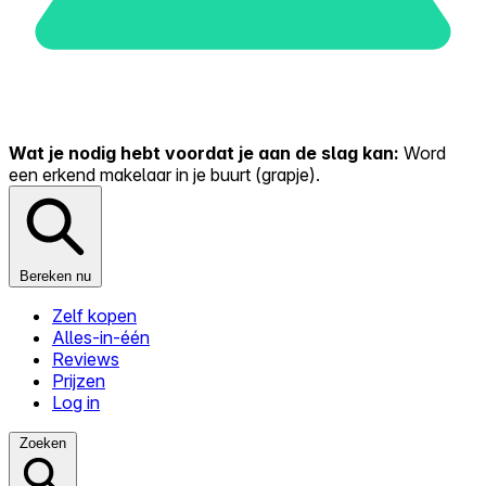
Wat je nodig hebt voordat je aan de slag kan:
Word
een erkend makelaar in je buurt (grapje).
Bereken nu
Zelf kopen
Alles-in-één
Reviews
Prijzen
Log in
Zoeken