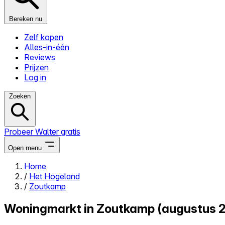
Bereken nu
Zelf kopen
Alles-in-één
Reviews
Prijzen
Log in
Zoeken
Probeer Walter gratis
Open menu
Home
/
Het Hogeland
Close menu
/
Zoutkamp
Woningmarkt in Zoutkamp (augustus 