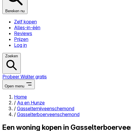
Bereken nu
Zelf kopen
Alles-in-één
Reviews
Prijzen
Log in
Zoeken
Probeer Walter gratis
Open menu
Home
/
Aa en Hunze
Close menu
/
Gasselternijveenschemond
/
Gasselterboerveenschemond
Een woning kopen in Gasselterboerve