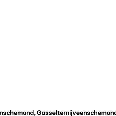
enschemond, Gasselternijveenschemon