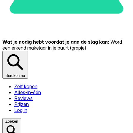
Wat je nodig hebt voordat je aan de slag kan:
Word
een erkend makelaar in je buurt (grapje).
Bereken nu
Zelf kopen
Alles-in-één
Reviews
Prijzen
Log in
Zoeken