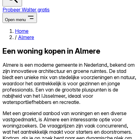
Probeer Walter gratis
Open menu
Home
/
Almere
Close menu
Een woning kopen in Almere
Almere is een moderne gemeente in Nederland, bekend om
zijn innovatieve architectuur en groene ruimtes. De stad
Zelf kopen
biedt een unieke mix van stedelijke voorzieningen en natuur,
Alles-in-één
waardoor het aantrekkelijk is voor gezinnen en jonge
Reviews
professionals. Een van de grootste pluspunten is de
Prijzen
nabijheid van het IJsselmeer, ideaal voor
watersportliefhebbers en recreatie.
Log in
Probeer Walter gratis
Met een groeiend aanbod van woningen en een diverse
vastgoedmarkt, is Almere een interessante optie voor
woningzoekers. De vraagprijzen zijn vaak concurrerend,
wat het aantrekkelijk maakt voor starters en doorstromers.
Kortom, als je op zoek bent naar een dynamische plek om