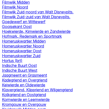
Filmwijk Midden
Filmwijk Noord
Filmwijk Zuid-noord van Walt Disneyplts.
Filmwijk Zuid-zuid van Walt Disneyplts.
Goedewerf en Wittewerf
Gooisekant Oost
Hoekwierde, Kimwierde en Zandwierde
Hofmark, Redemark en Sportmark
Homeruskwartier Midden
Homeruskwartier Noord
Homeruskwartier Oost
Homeruskwartier Zuid
Hortus (brt)
Indische Buurt Oost
Indische Buurt West
Jaagmeent en Grasmeent
Kadegriend en Overgriend
Keiwierde en Oldewierde
Klavergriend, Klippriend en Wilgengriend
Kolkgriend en Oostgriend
Kornwierde en Leemwierde
Kromgouw en Overgouw