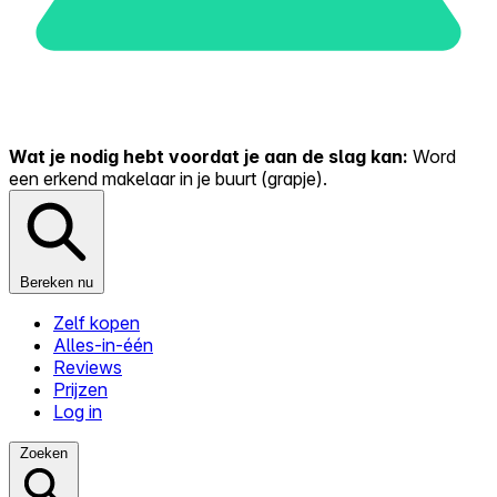
Wat je nodig hebt voordat je aan de slag kan:
Word
een erkend makelaar in je buurt (grapje).
Bereken nu
Zelf kopen
Alles-in-één
Reviews
Prijzen
Log in
Zoeken