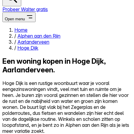
Probeer Walter gratis
Open menu
Home
/
Alphen aan den Rijn
Close menu
/
Aarlanderveen
/
Hoge Dijk
Een woning kopen in Hoge Dijk,
Aarlanderveen.
Zelf kopen
Alles-in-één
Hoge Dijk is een rustige woonbuurt waar je vooral
Reviews
eengezinswoningen vindt, veel met tuin en ruimte om je
Prijzen
heen. Je buren zijn vooral gezinnen en stellen die hier voor
de rust en de nabijheid van water en groen zijn komen
Log in
wonen. De buurt ligt vlak bij het Zegerplas en de
Probeer Walter gratis
polderroutes, dus fietsen en wandelen zijn hier echt deel
van de dagelijkse routine. Winkels en scholen zitten op
loopafstand, en je bent zo in Alphen aan den Rijn als je iets
meer variatie zoekt.