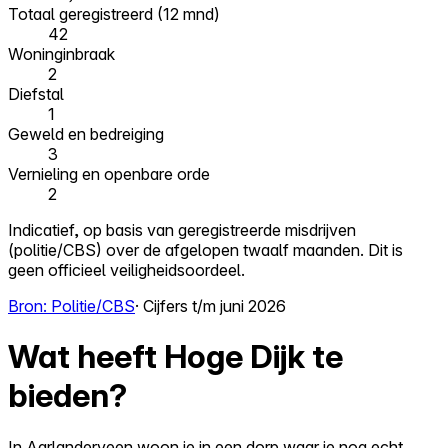
Totaal geregistreerd (12 mnd)
42
Woninginbraak
2
Diefstal
1
Geweld en bedreiging
3
Vernieling en openbare orde
2
Indicatief, op basis van geregistreerde misdrijven
(politie/CBS) over de afgelopen twaalf maanden. Dit is
geen officieel veiligheidsoordeel.
Bron: Politie/CBS
· Cijfers t/m juni 2026
Wat heeft Hoge Dijk te
bieden?
In Aarlanderveen woon je in een dorp waar je nog echt