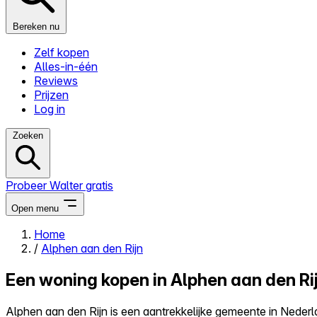
Bereken nu
Zelf kopen
Alles-in-één
Reviews
Prijzen
Log in
Zoeken
Probeer Walter gratis
Open menu
Home
/
Alphen aan den Rijn
Close menu
Een woning kopen in Alphen aan den Ri
Alphen aan den Rijn is een aantrekkelijke gemeente in Neder