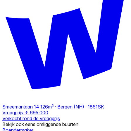
Smeemanlaan 14
126m² · Bergen (NH) · 1861SK
Vraagprijs:
€ 695.000
Verkocht rond de vraagprijs
Bekijk ook eens omliggende buurten.
Boendermaker