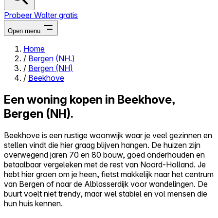
Probeer Walter gratis
Open menu
Home
/
Bergen (NH.)
Close menu
/
Bergen (NH)
/
Beekhove
Een woning kopen in Beekhove,
Bergen (NH).
Zelf kopen
Alles-in-één
Beekhove is een rustige woonwijk waar je veel gezinnen en
Reviews
stellen vindt die hier graag blijven hangen. De huizen zijn
Prijzen
overwegend jaren 70 en 80 bouw, goed onderhouden en
betaalbaar vergeleken met de rest van Noord-Holland. Je
Log in
hebt hier groen om je heen, fietst makkelijk naar het centrum
Probeer Walter gratis
van Bergen of naar de Alblasserdijk voor wandelingen. De
buurt voelt niet trendy, maar wel stabiel en vol mensen die
hun huis kennen.