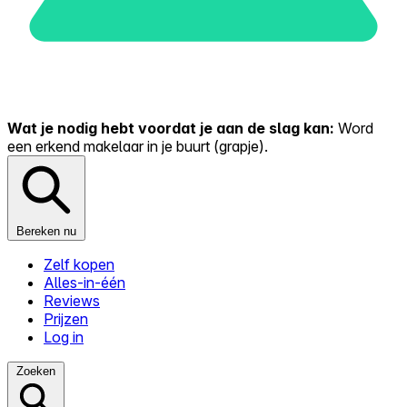
Wat je nodig hebt voordat je aan de slag kan:
Word
een erkend makelaar in je buurt (grapje).
Bereken nu
Zelf kopen
Alles-in-één
Reviews
Prijzen
Log in
Zoeken