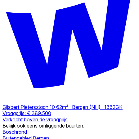
Gijsbert Pieterszlaan 10
62m² · Bergen (NH) · 1862GK
Vraagprijs:
€ 389.500
Verkocht boven de vraagprijs
Bekijk ook eens omliggende buurten.
Boschrand
Buitengebied Bergen