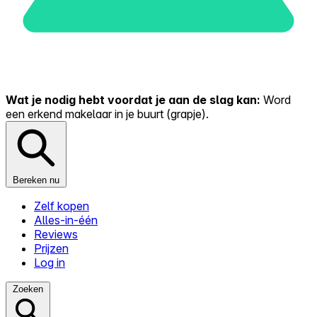
Wat je nodig hebt voordat je aan de slag kan:
Word
een erkend makelaar in je buurt (grapje).
Bereken nu
Zelf kopen
Alles-in-één
Reviews
Prijzen
Log in
Zoeken