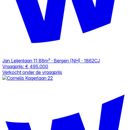
Jan Leijenlaan 11
88m² · Bergen (NH) · 1862CJ
Vraagprijs:
€ 495.000
Verkocht onder de vraagprijs