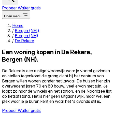
Probeer Walter gratis
Open menu
Home
/
Bergen (NH.)
Close menu
/
Bergen (NH)
/
De Rekere
Een woning kopen in De Rekere,
Bergen (NH).
Zelf kopen
Alles-in-één
De Rekere is een rustige woonwijk waar je vooral gezinnen
Reviews
en stellen tegenkomt die graag dicht bij het centrum van
Prijzen
Bergen willen wonen zonder het lawaai. De huizen hier zijn
overwegend jaren 70 en 80 bouw, veel ervan met tuin. Je
Log in
loopt zo naar de winkels en het station, en de Noordzee ligt
Probeer Walter gratis
op fietsafstand. Het is hier geen uitgaanswijk, maar wel een
plek waar je je buren kent en waar het 's avonds stil is.
Probeer Walter gratis