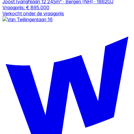
Joost Ivanghlaan 12
245m² · Bergen (NH) · 1862GJ
Vraagprijs:
€ 895.000
Verkocht onder de vraagprijs