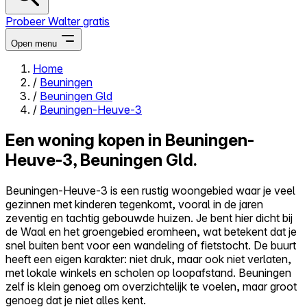
Probeer Walter gratis
Open menu
Home
/
Beuningen
Close menu
/
Beuningen Gld
/
Beuningen-Heuve-3
Een woning kopen in Beuningen-
Heuve-3, Beuningen Gld.
Zelf kopen
Alles-in-één
Beuningen-Heuve-3 is een rustig woongebied waar je veel
Reviews
gezinnen met kinderen tegenkomt, vooral in de jaren
Prijzen
zeventig en tachtig gebouwde huizen. Je bent hier dicht bij
de Waal en het groengebied eromheen, wat betekent dat je
Log in
snel buiten bent voor een wandeling of fietstocht. De buurt
Probeer Walter gratis
heeft een eigen karakter: niet druk, maar ook niet verlaten,
met lokale winkels en scholen op loopafstand. Beuningen
zelf is klein genoeg om overzichtelijk te voelen, maar groot
genoeg dat je niet alles kent.