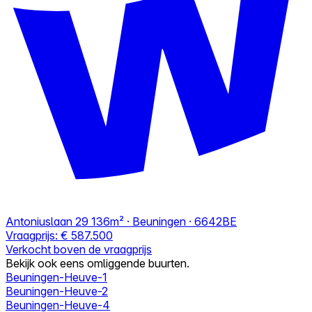
Antoniuslaan 29
136m² · Beuningen · 6642BE
Vraagprijs:
€ 587.500
Verkocht boven de vraagprijs
Bekijk ook eens omliggende buurten.
Beuningen-Heuve-1
Beuningen-Heuve-2
Beuningen-Heuve-4