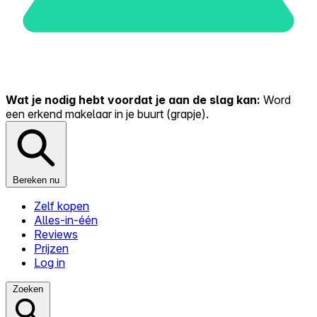
Wat je nodig hebt voordat je aan de slag kan:
Word
een erkend makelaar in je buurt (grapje).
Bereken nu
Zelf kopen
Alles-in-één
Reviews
Prijzen
Log in
Zoeken