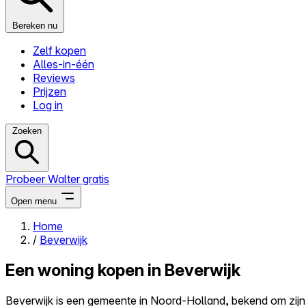
Bereken nu
Zelf kopen
Alles-in-één
Reviews
Prijzen
Log in
Zoeken
Probeer Walter gratis
Open menu
Home
/
Beverwijk
Close menu
Een woning kopen in Beverwijk
Beverwijk is een gemeente in Noord-Holland, bekend om zijn r