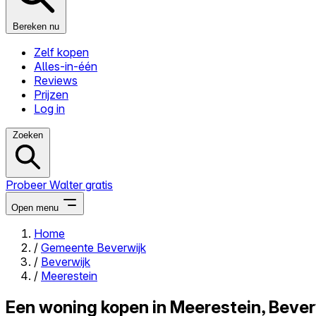
Bereken nu
Zelf kopen
Alles-in-één
Reviews
Prijzen
Log in
Zoeken
Probeer Walter gratis
Open menu
Home
/
Gemeente Beverwijk
Close menu
/
Beverwijk
/
Meerestein
Een woning kopen in Meerestein, Bever