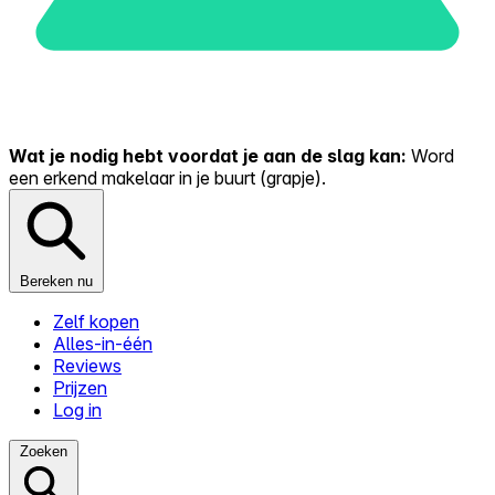
Wat je nodig hebt voordat je aan de slag kan:
Word
een erkend makelaar in je buurt (grapje).
Bereken nu
Zelf kopen
Alles-in-één
Reviews
Prijzen
Log in
Zoeken