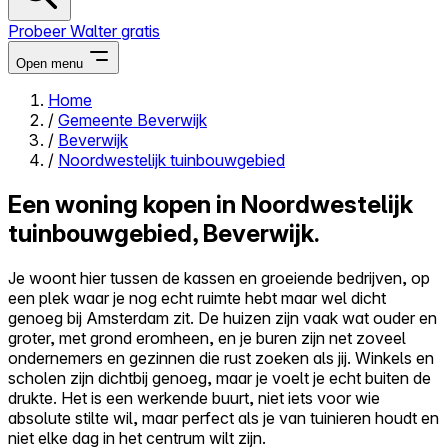
Probeer Walter gratis
Open menu
Home
/
Gemeente Beverwijk
Close menu
/
Beverwijk
/
Noordwestelijk tuinbouwgebied
Een woning kopen in Noordwestelijk
tuinbouwgebied, Beverwijk.
Zelf kopen
Alles-in-één
Je woont hier tussen de kassen en groeiende bedrijven, op
Reviews
een plek waar je nog echt ruimte hebt maar wel dicht
Prijzen
genoeg bij Amsterdam zit. De huizen zijn vaak wat ouder en
groter, met grond eromheen, en je buren zijn net zoveel
Log in
ondernemers en gezinnen die rust zoeken als jij. Winkels en
Probeer Walter gratis
scholen zijn dichtbij genoeg, maar je voelt je echt buiten de
drukte. Het is een werkende buurt, niet iets voor wie
absolute stilte wil, maar perfect als je van tuinieren houdt en
niet elke dag in het centrum wilt zijn.