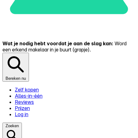
Wat je nodig hebt voordat je aan de slag kan:
Word
een erkend makelaar in je buurt (grapje).
Bereken nu
Zelf kopen
Alles-in-één
Reviews
Prijzen
Log in
Zoeken