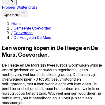
Probeer Walter gratis
Open menu
Home
/
Gemeente Coevorden
Close menu
/
Coevorden
/
De Heege en De Mars
Een woning kopen in De Heege en De
Mars, Coevorden.
Zelf kopen
Alles-in-één
De Heege en De Mars zijn twee rustige woonwijken waar je
Reviews
vooral gezinnen en wat ouderen tegenkomt—geen
Prijzen
nachtleven, wel buren die elkaar groeten. De huizen zijn
overwegend jaren 70 tot 90, veel vrijstaand en
Log in
halfvrijstaand, met tuinen waar je echt wat kunt doen. Je
Probeer Walter gratis
bent hier snel uit de stad, maar het centrum met winkels en
horeca ligt op fietsafstand. Wat veel mensen waarderen: je
hebt ruimte, het is betaalbaar, en je voelt je niet in een
massaproject.