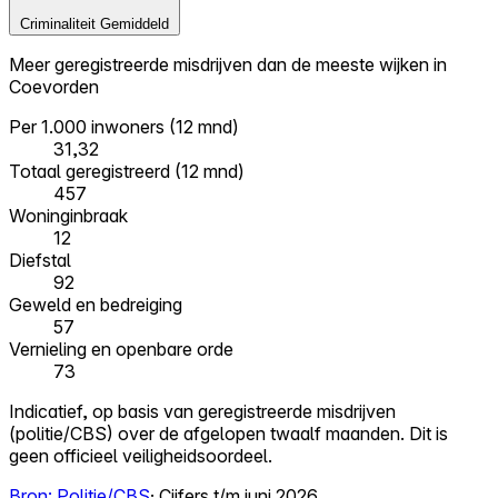
Criminaliteit
Gemiddeld
Meer geregistreerde misdrijven dan de meeste wijken in
Coevorden
Per 1.000 inwoners (12 mnd)
31,32
Totaal geregistreerd (12 mnd)
457
Woninginbraak
12
Diefstal
92
Geweld en bedreiging
57
Vernieling en openbare orde
73
Indicatief, op basis van geregistreerde misdrijven
(politie/CBS) over de afgelopen twaalf maanden. Dit is
geen officieel veiligheidsoordeel.
Bron: Politie/CBS
· Cijfers t/m juni 2026